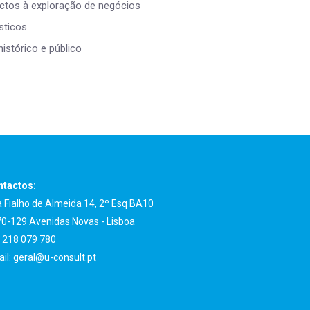
ctos à exploração de negócios
sticos
istórico e público
tactos:
 Fialho de Almeida 14, 2º Esq BA10
0-129 Avenidas Novas - Lisboa
:
218 079 780
il:
geral@u-consult.pt